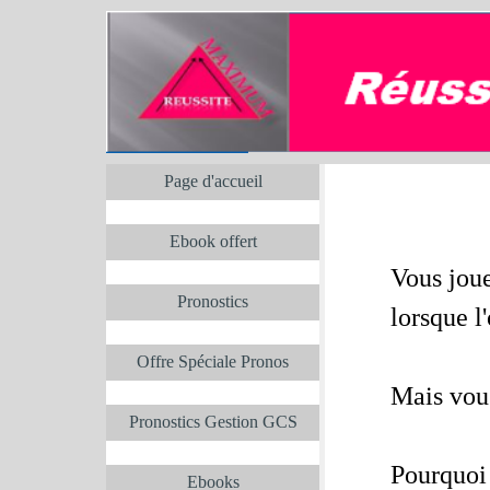
Aller au contenu
Sauter le menu
Sauter le menu
Page d'accueil
Ebook offert
Vous jou
Pronostics
lorsque l
Offre Spéciale Pronos
Mais vous
Pronostics Gestion GCS
Pourquoi 
Ebooks