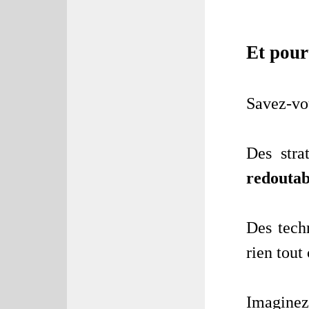
Et pourt
Savez-vou
Des stra
redoutab
Des techn
rien tou
Imaginez 