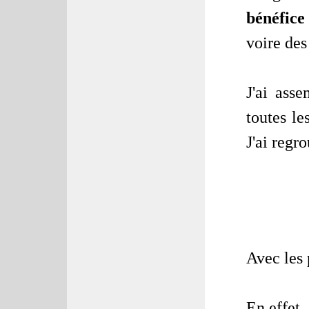
bénéfice
voire des
J'ai ass
toutes l
J'ai regr
Avec les 
En effet,