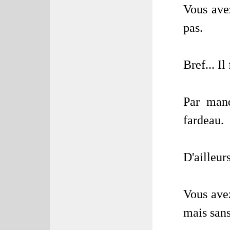
Vous avez
pas.
Bref... I
Par manq
fardeau.
D'ailleur
Vous avez
mais sans