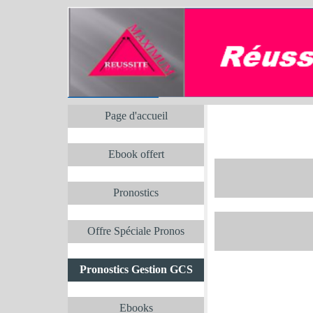
Aller au contenu
Sauter le menu
Sauter le menu
Page d'accueil
Ebook offert
Pronostics
Offre Spéciale Pronos
Pronostics Gestion GCS
Ebooks